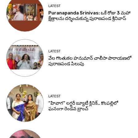
LATEST
Puranapanda Srinivas: ఒకే రోజు 3 మహా
క్షేత్రాలను దర్శించుకున్న పురాణపండ శ్రీనివాస్
LATEST
వేల గొంతుకల హనుమాన్ చాలీసా పారాయణలో
పురాణపండ పిలుపు
LATEST
“హివాగ” లగ్జరీ బ్యూటీ క్లినిక్.. కొంపల్లిలో
ఘనంగా రెండవ బ్రాంచ్