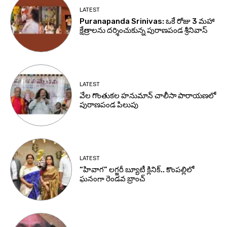
LATEST
Puranapanda Srinivas: ఒకే రోజు 3 మహా
క్షేత్రాలను దర్శించుకున్న పురాణపండ శ్రీనివాస్
LATEST
వేల గొంతుకల హనుమాన్ చాలీసా పారాయణలో
పురాణపండ పిలుపు
LATEST
“హివాగ” లగ్జరీ బ్యూటీ క్లినిక్.. కొంపల్లిలో
ఘనంగా రెండవ బ్రాంచ్